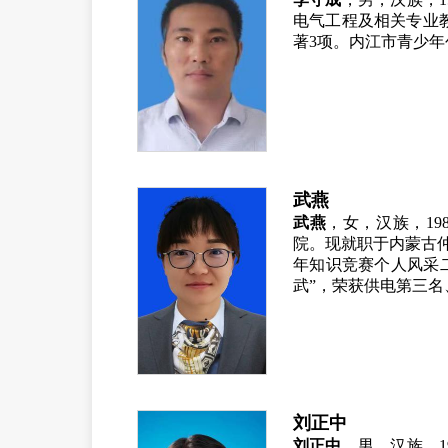
电气工程及相关专
业
著
3
项。内江市青少年
武燕
武燕
，女，汉族，
19
院。现就职于内蒙
古
年知识竞赛个人风采
武”，荣获供电第三名
刘正中
刘正中
，男，汉族，
1