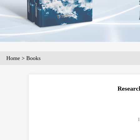
Home
>
Books
Researc
I