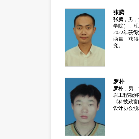
张腾
张腾
，男，
学院），现
2022
年获得
两篇，获得
究。
罗朴
罗朴
，男，
岩工程勘测
《科技致富
设计协会颁