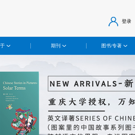
登录
于
期刊
图书/专著