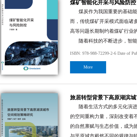
煤矿智能化开采与风险防控
及相关研究人员，提供一套系
节管控—内控审计—综合优化”的
煤炭作为我国重要的基础
书的研究，助力生物医药企业
本、供应链地缘政治影响、医保政
而，传统煤矿开采模式面临诸
风险能力，推动行业从“规模扩
与政策导向，提出了兼具理论深度
高等问题长期制约着煤矿行业
国家战略性新兴产业升级做出
入机制、生产环节的合规成本分摊
随着科技的不断进步，智
性定价策略。本书强化内控审计的
机。煤矿智能化开采融合了物
ISBN: 978-988-72299-2-6 Date of Pub
警、事中管控、事后复盘”的闭环
术，旨在实现开采过程的自动
More
劳动强度与安全风险。
同时，煤矿开采过程中的
与高效的同时，也引入了新的
旅居转型背景下高原湖滨城
因此，构建一套科学有效的风
随着生活方式的多元化演
安全生产的必然要求。
的空间重构力量，深刻改变着
本书聚焦煤矿智能化开采
的自然禀赋与生态价值，成为
技术与实践应用。从智能化开
与平原城市截然不同的规律与