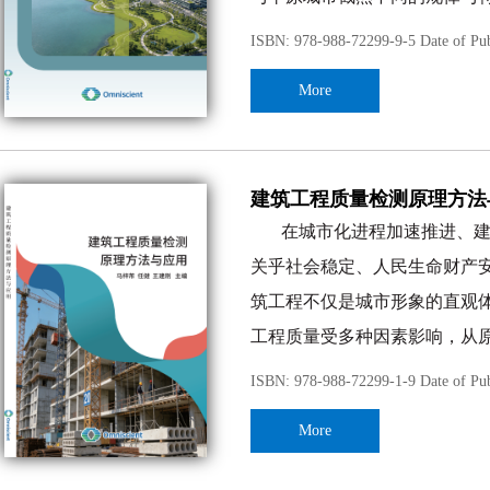
度，到风险识别评估、专项风
高原湖滨地貌、水文系统
为煤矿行业从业者提供全面、
ISBN: 978-988-72299-9-5 Date of Pub
性基底，决定了空间拓展的基
绿色的智能化转型。
全书共计约
27
万字符，由于振
More
能的快速植入，打破了原有空
外学者的有关著作和论述，并从中
与生态空间的系统性重组，推
验的局限性，书中的错误和疏漏之
深入解析旅居转型对高原
建筑工程质量检测原理方法
化特征，是构建科学合理空间
在城市化进程加速推进、
新到协同机制构建，形成覆盖
关乎社会稳定、人民生命财产
旅居发展与生态保护、本地需
筑工程不仅是城市形象的直观
本研究立足高原湖滨城市
工程质量受多种因素影响，从
关联，搭建完整的分析框架，
疏忽都可能埋下质量隐患。因
建筑工程质量检测作为保
论支撑与实践指引，推动人与
ISBN: 978-988-72299-1-9 Date of Pub
与先进技术。它通过对建筑工
本书具体撰写分工如下：第一
More
量的各项数据，为工程质量评
6
万字符数，第三主编路倩负责撰写
检测到破损检测，每一种技术
碧涛负责撰写
1
万字符数，副主编宁