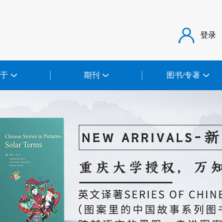
登录
于
期刊
图书/专著