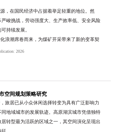
统、专业、前沿的经济风险管理指南。期望通过本
完整框架。书中不仅深入剖析研发资金配置、生产合规成
能源，在国民经济中占据着举足轻重的地位。然
在复杂多变的内外部环境中筑牢风险防线、提升抗
策变动等核心经济风险的形成机理，更结合行业典型案例
多严峻挑战，劳动强度大、生产效率低、安全风险
张”向“高质量发展”转型，为保障全民健康、赋能
与实践价值的管理策略—既涵盖研发阶段的资金分阶段投
的可持续发展。
积极贡献。
模型，也包括供应链的弹性布局方案、市场端的政策适配
能化浪潮席卷而来，为煤矿开采带来了新的变革契
经济导向与数字化风控工具的应用，为企业建立“事前预
联网、大数据、人工智能、自动化控制等先进技
lication: 2026
管理体系提供实操指引。
化、信息化和智能化，提升开采效率与质量，降低
风险防控始终是重中之重。智能化开采在带来便利
风险因素，如设备故障、系统漏洞、数据安全等。
市空间规划策略研究
险防控体系，与智能化开采紧密结合，是保障煤矿
进，旅居已从小众休闲选择转变为具有广泛影响力
不同地域城市的发展轨迹。高原湖滨城市凭借独特
与风险防控这一核心主题，系统阐述了相关理论、
旅居转型最为活跃的区域之一，其空间演化呈现出
采的技术体系构建、装备系统、感知监测与控制调
特征。