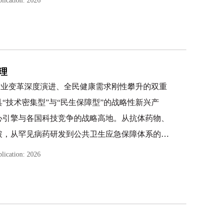
lication: 2026
关键技术。研究涵盖智能化仪器核心技术、自动化
、生产建模仿真及安全保障等关键领域，旨在厘清
痛点。通过探索前沿技术落地路径与未来发展趋
能化水平、保障生产安全、推动行业绿色可持续发
独立撰写。在本书的编写过程中，我参阅并引用了国内外
理
助力石油化工行业在数字化转型中实现高质量发
到了启迪，特向他们表示诚挚的敬意。由于我知识与经验
产业变革深度演进、全民健康需求刚性攀升的双重
在所难免，恳请广大读者提出宝贵意见和建议。
“技术密集型”与“民生保障型”的战略性新兴产
心引擎与各国科技竞争的战略高地。从抗体药物、
破，从罕见病药研发到公共卫生应急保障体系的完
业创新与健康守护的前沿，通过全链条技术迭代与
”战略深入实施、全球生物医药产业加速重构，以及数字化
lication: 2026
需求、提升人类生命质量注入核心动力。
物医药企业的经济风险管理已从“被动应对”转向“主动防
多聚焦单一环节的风险管控，缺乏一套适配行业特性、覆
可操作性的系统解决方案。基于此，本书立足生物医药行
的经营管理者、财务风控从业者、行业政策制定者
风险全生命周期管理”为核心逻辑，构建“风险识别—分环