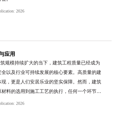
险防控技术及应急管理，再到发展创新方向，力求
、生态敏感区与气候条件共同构成了城市发展的刚
深入的知识参考，助力煤矿行业实现安全、高效、
lication: 2026
本边界与内在约束。旅居人口的持续流入、旅居功
祥独立撰写。在本书的编写过程中，我参阅并引用了国内
间要素的平衡状态，引发居住、休闲、服务、交通
受到了启迪，特向他们表示诚挚的敬意。由于我知识与经
动城市空间价值体系与形态结构发生根本性转变。
处在所难免，恳请广大读者提出宝贵意见和建议。
湖滨城市空间的作用机制，精准识别各类空间的演
与应用
规划体系的前提。从要素适配、结构优化、方法创
建筑规模持续扩大的当下，建筑工程质量已经成为
空间规划全流程的系统性解决方案，能够有效破解
安全以及行业可持续发展的核心要素。高质量的建
求之间的矛盾，实现城市空间的高质量发展。
体现，更是人们安居乐业的坚实保障。然而，建筑
的空间属性，系统梳理旅居转型与空间演化的内在
原材料的选用到施工工艺的执行，任何一个环节的
旨在为这类特殊地理环境下的城市空间发展提供理
此，科学、精准、全面的质量检测显得尤为关键。
障工程质量的重要手段，融合了多学科的理论知识
自然和谐共生的城市建设目标实现。
lication: 2026
程各部位、各环节进行细致检测，获取反映工程质
主编鄢鹏飞负责撰写
10
万字符数，第二主编徐厅负责撰写
估提供可靠依据。从基础原理到抽样方法，从无损
5
万字符数。副主编阚吉负责撰写
1
万字符数，副主编段
和方法都有其独特的适用场景与优势，共同构建起
恒靖负责撰写
1
万字符数，副主编张蓉负责撰写
1
万字符