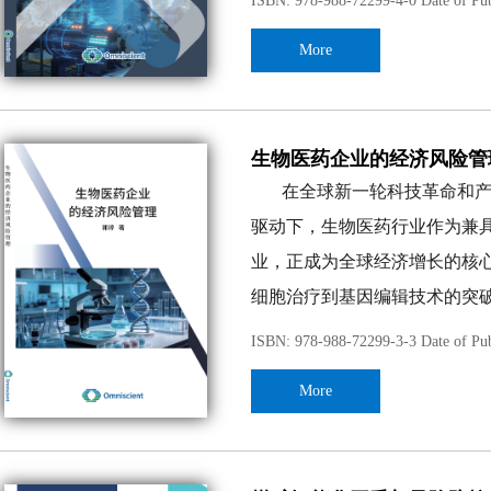
ISBN: 978-988-72299-4-0 Date of Pub
合，系统梳理相关基础理论与
More
控制体系架构、系统融合机制
技术应用逻辑，破解行业发展
势，为提升石油化工生产的智
全书共计约
29
万字符，由罗哲
生物医药企业的经济风险管
展提供理论支撑与实践参考，
学者的有关著作和论述，并从中受
在全球新一轮科技革命和
展。
的局限性，书中的错误和疏漏之处
驱动下，生物医药行业作为兼具
业，正成为全球经济增长的核
细胞治疗到基因编辑技术的突
善，生物医药企业始终站在产
当前，随着“健康中国
2030
ISBN: 978-988-72299-3-3 Date of Pub
服务升级，为破解临床未满足
转型与绿色低碳发展的双重要求，生
More
控”的关键阶段。然而，现有研究
盖全链条、兼顾政策适配性与实践
本书旨在为生物医药企业
业的独特属性与发展痛点，以“经济